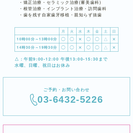
・矯正治療・セラミック治療(審美歯科)
・根管治療・インプラント治療・訪問歯科
・歯を残す自家歯牙移植・親知らず抜歯
月
火
水
木
金
土
日
◯
◯
✕
◯
◯
△
✕
10時00分～13時00分
◯
◯
✕
◯
◯
△
✕
14時30分～19時30分
△：午前9:00-12:00 午後13:00-15:30まで
水曜、日曜、祝日はお休み
ご予約・お問い合わせ
03-6432-5226